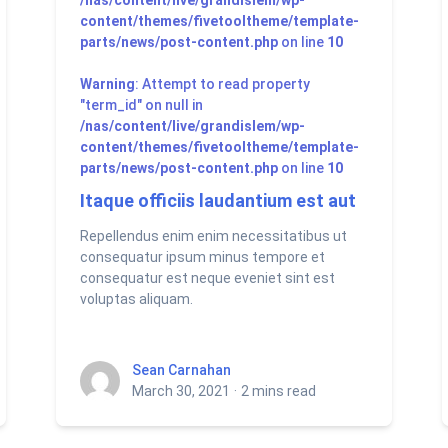
/nas/content/live/grandislem/wp-
content/themes/fivetooltheme/template-
parts/news/post-content.php
on line
10
Warning
: Attempt to read property
"term_id" on null in
/nas/content/live/grandislem/wp-
content/themes/fivetooltheme/template-
parts/news/post-content.php
on line
10
Itaque officiis laudantium est aut
Repellendus enim enim necessitatibus ut
consequatur ipsum minus tempore et
consequatur est neque eveniet sint est
voluptas aliquam.
Sean Carnahan
Sean Carnahan
March 30, 2021
·
2 mins read