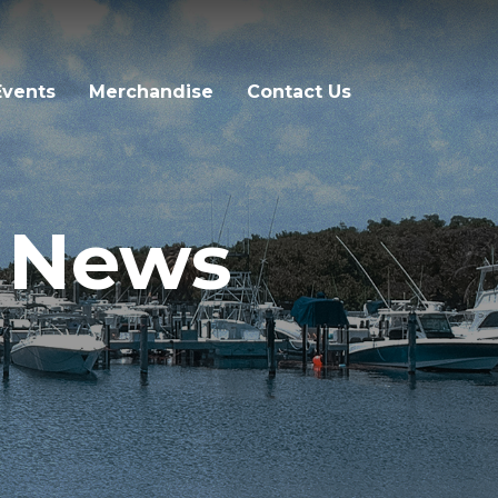
Events
Merchandise
Contact Us
a News