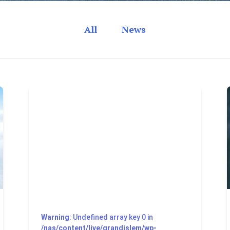
All
News
Warning
: Undefined array key 0 in
/nas/content/live/grandislem/wp-