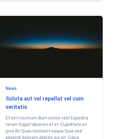
News
Soluta aut vel repellat vel cum
veritatis
Et sint nostrum illum omnis velit Expedita
rerum fugiat laborum et et. Cupiditate et
ipsa illo Quas nesciunt eaque Quia sed
eligendi dolorem debitis qui sit. Culpa