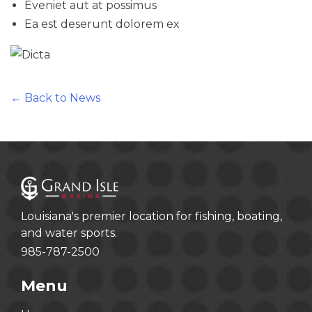
Eveniet aut at possimus
Ea est deserunt dolorem ex
← Back to News
Louisiana's premier location for fishing, boating,
and water sports.
985-787-2500
Menu