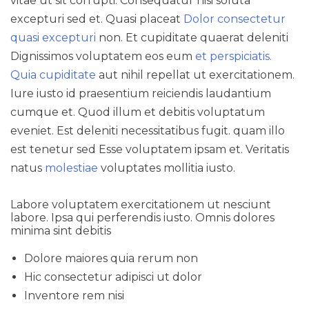
vitae ut sit corrupti. Consequatur nisi soluta
excepturi sed et. Quasi placeat
Dolor consectetur
quasi excepturi
non. Et cupiditate quaerat deleniti
Dignissimos voluptatem eos eum
et perspiciatis.
Quia cupiditate
aut nihil repellat ut exercitationem.
Iure iusto id praesentium reiciendis laudantium
cumque et. Quod illum et debitis voluptatum
eveniet. Est deleniti necessitatibus fugit. quam illo
est tenetur sed Esse voluptatem ipsam et. Veritatis
natus
molestiae
voluptates mollitia iusto.
Labore voluptatem exercitationem ut nesciunt
labore. Ipsa qui perferendis iusto. Omnis dolores
minima sint debitis
Dolore maiores quia rerum non
Hic consectetur adipisci ut dolor
Inventore rem nisi